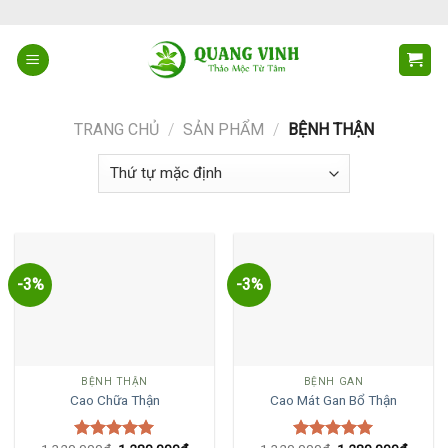
Skip
to
content
TRANG CHỦ
/
SẢN PHẨM
/
BỆNH THẬN
-3%
-3%
BỆNH THẬN
BỆNH GAN
Cao Chữa Thận
Cao Mát Gan Bổ Thận