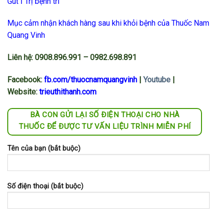
Gút
I
Trị bệnh trĩ
Mục cảm nhận khách hàng sau khi khỏi bệnh của Thuốc Nam
Quang Vinh
Liên hệ: 0908.896.991
–
0982.698.891
Facebook:
fb.com/thuocnamquangvinh
|
Youtube
|
Website:
trieuthithanh.com
BÀ CON GỬI LẠI SỐ ĐIỆN THOẠI CHO NHÀ
THUỐC ĐỂ ĐƯỢC TƯ VẤN LIỆU TRÌNH MIỄN PHÍ
Tên của bạn (bắt buộc)
Số điện thoại (bắt buộc)