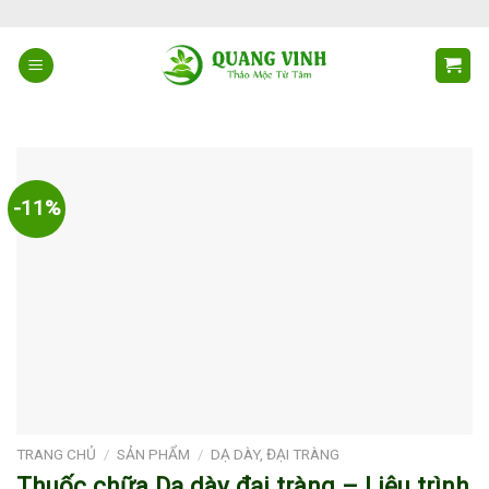
Skip
to
content
-11%
TRANG CHỦ
/
SẢN PHẨM
/
DẠ DÀY, ĐẠI TRÀNG
Thuốc chữa Dạ dày đại tràng – Liệu trình