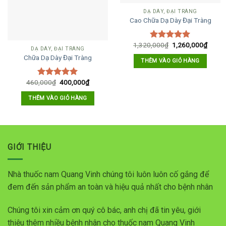
DẠ DÀY, ĐẠI TRÀNG
Cao Chữa Dạ Dày Đại Tràng
1,320,000
₫
1,260,000
₫
Được xếp
DẠ DÀY, ĐẠI TRÀNG
hạng
5.00
Chữa Dạ Dày Đại Tràng
THÊM VÀO GIỎ HÀNG
5 sao
460,000
₫
400,000
₫
Được xếp
hạng
5.00
THÊM VÀO GIỎ HÀNG
5 sao
GIỚI THIỆU
Nhà thuốc nam Quang Vinh chúng tôi luôn luôn cố gắng để
đem đến sản phẩm an toàn và hiệu quả nhất cho bệnh nhân
Chúng tôi xin cảm ơn quý cô bác, anh chị đã tin yêu, giới
thiệu thêm nhiều bệnh nhân cho thuốc nam Quang Vinh