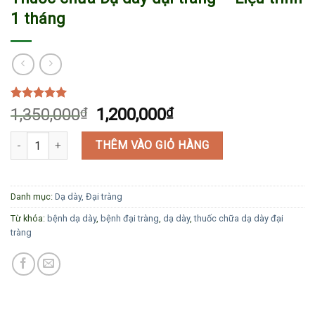
1 tháng
5.00
1
trên 5
1,350,000
₫
1,200,000
₫
dựa trên
đánh giá
Thuốc chữa Dạ dày đại tràng - Liệu trình 1 tháng số lượng
THÊM VÀO GIỎ HÀNG
Danh mục:
Dạ dày, Đại tràng
Từ khóa:
bệnh dạ dày
,
bệnh đại tràng
,
dạ dày
,
thuốc chữa dạ dày đại
tràng