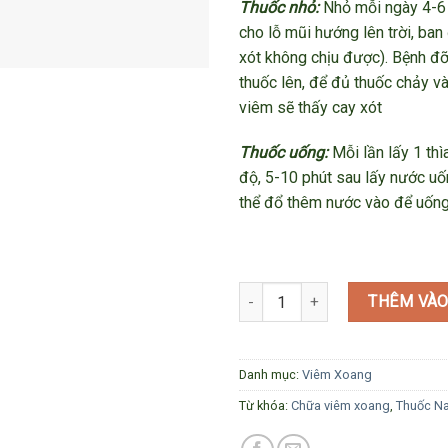
Thuốc nhỏ:
Nhỏ mỗi ngày 4-6 l
cho lỗ mũi hướng lên trời, ban
xót không chịu được). Bệnh đỡ
thuốc lên, để đủ thuốc chảy v
viêm sẽ thấy cay xót
Thuốc uống:
Mỗi lần lấy 1 th
độ, 5-10 phút sau lấy nước uố
thể đổ thêm nước vào để uống 
Thuốc chữa viêm xoang - Liệu tr
THÊM VÀO
Danh mục:
Viêm Xoang
Từ khóa:
Chữa viêm xoang
,
Thuốc N