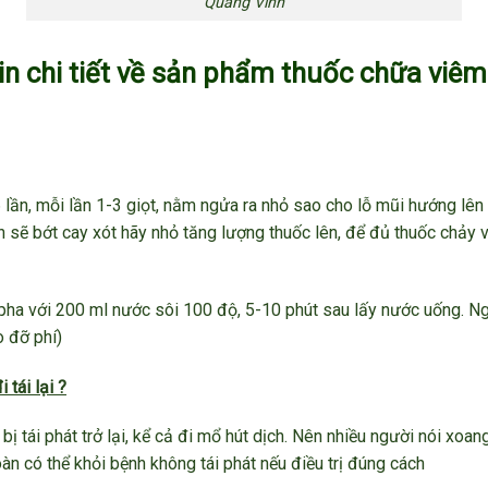
Quang Vinh
tin chi tiết về sản phẩm thuốc chữa viê
ần, mỗi lần 1-3 giọt, nằm ngửa ra nhỏ sao cho lỗ mũi hướng lên t
 sẽ bớt cay xót hãy nhỏ tăng lượng thuốc lên, để đủ thuốc chảy
pha với 200 ml nước sôi 100 độ, 5-10 phút sau lấy nước uống. Ng
 đỡ phí)
 tái lại ?
 bị tái phát trở lại, kể cả đi mổ hút dịch. Nên nhiều người nói x
n có thể khỏi bệnh không tái phát nếu điều trị đúng cách