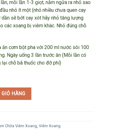
ần, mỗi lần 1-3 giọt, nằm ngửa ra nhỏ sao
 đầu nhỏ ít một (nhỏ nhiều chưa quen cay
 dần sẽ bớt cay xót hãy nhỏ tăng lượng
ào các xoang bị viêm khác. Nhỏ đúng chỗ
ìa ăn cơm bột pha với 200 ml nước sôi 100
ng. Ngày uống 3 lần trước ăn (Mỗi lần có
lại chỗ bã thuốc cho đỡ phí)
ình 1 tháng số lượng
 GIỎ HÀNG
am Chữa Viêm Xoang
,
Viêm Xoang