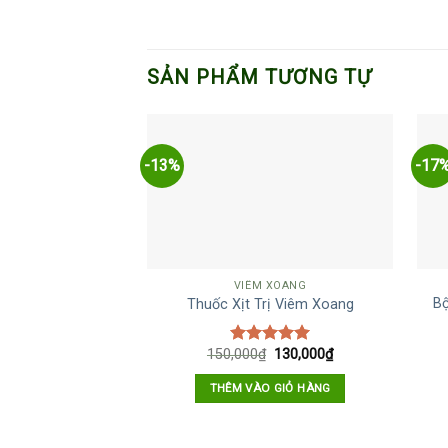
SẢN PHẨM TƯƠNG TỰ
-13%
-17
VIÊM XOANG
Bộ
Thuốc Xịt Trị Viêm Xoang
150,000
₫
130,000
₫
Được xếp
hạng
5.00
5 sao
THÊM VÀO GIỎ HÀNG