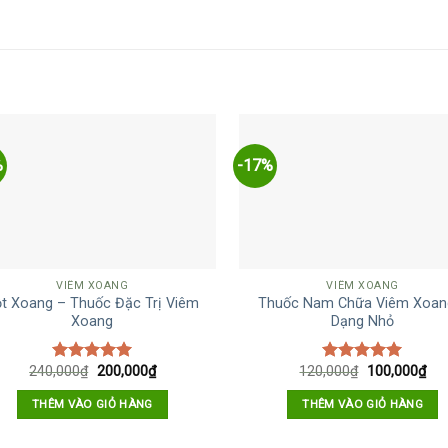
%
-17%
VIÊM XOANG
VIÊM XOANG
t Xoang – Thuốc Đặc Trị Viêm
Thuốc Nam Chữa Viêm Xoan
Xoang
Dạng Nhỏ
240,000
₫
200,000
₫
120,000
₫
100,000
₫
Được xếp
Được xếp
hạng
5.00
hạng
5.00
5 sao
5 sao
THÊM VÀO GIỎ HÀNG
THÊM VÀO GIỎ HÀNG