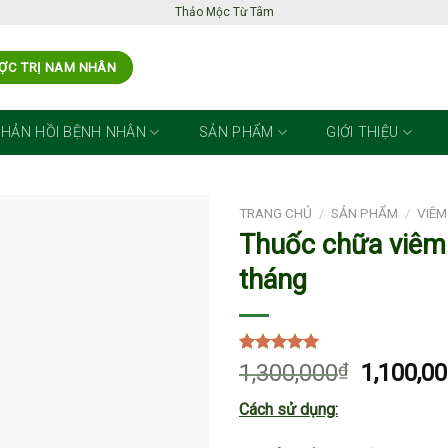
Thảo Mộc Từ Tâm
ỢC TRỊ NAM NHÂN
PHẢN HỒI BỆNH NHÂN
SẢN PHẨM
GIỚI THIỆU
TRANG CHỦ
/
SẢN PHẨM
/
VIÊ
Thuốc chữa viêm 
tháng
5.00
2
trên 5
1,300,000
₫
1,100,0
dựa trên
đánh giá
Cách sử dụng: