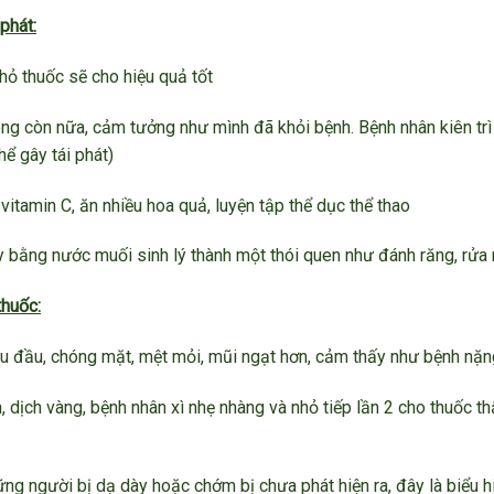
phát:
hỏ thuốc sẽ cho hiệu quả tốt
ông còn nữa, cảm tưởng như mình đã khỏi bệnh. Bệnh nhân kiên tr
ể gây tái phát)
tamin C, ăn nhiều hoa quả, luyện tập thể dục thể thao
y bằng nước muối sinh lý thành một thói quen như đánh răng, rửa 
thuốc:
au đầu, chóng mặt, mệt mỏi, mũi ngạt hơn, cảm thấy như bệnh nặn
h, dịch vàng, bệnh nhân xì nhẹ nhàng và nhỏ tiếp lần 2 cho thuốc
ng người bị dạ dày hoặc chớm bị chưa phát hiện ra, đây là biểu h