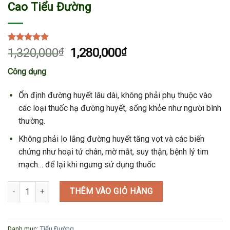
Cao Tiểu Đường
4.91
11
trên 5
1,320,000
₫
1,280,000
₫
dựa trên
đánh giá
Công dụng
Ổn định đường huyết lâu dài, không phải phụ thuộc vào
các loại thuốc hạ đường huyết, sống khỏe như người bình
thường.
Không phải lo lắng đường huyết tăng vọt và các biến
chứng như hoại tử chân, mờ mắt, suy thận, bệnh lý tim
mạch… để lại khi ngưng sử dụng thuốc
Cao Tiểu Đường số lượng
THÊM VÀO GIỎ HÀNG
Danh mục:
Tiểu Đường