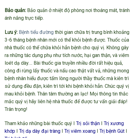
Bảo quản:
Bảo quản ở nhiệt độ phòng nơi thoáng mát, tránh
ánh nắng trực tiếp.
Lưu ý:
Bệnh tiểu đường
thời gian chữa trị trung bình khoảng
3-6 tháng bệnh nhân mới có thể khỏi bệnh được. Thuốc của
nhà thuốc có thể chữa khỏi hẳn bệnh cho quý vị. Không gây
ra những tác dụng phụ như tích nước, hại gan thận, và viêm
loét dạ dày…. Bài thuốc gia truyền nhiều đời rất hiệu quả,
công đi rừng lấy thuốc và nấu cao thật vất vả, những mong
bệnh nhân hiểu được tấm lòng người thầy thuốc mà kiên trì
sử dụng đều đặn, kiên trì tới khi bệnh khỏi hẳn. Chúc quý vị
mau khỏi bệnh. Thân tâm thường an lạc! Mọi thông tin thắc
mắc quý vị hãy liên hệ nhà thuốc để được tư vấn giải đáp!
Trân trọng!
Tham khảo những bài thuốc quý I
Trị sỏi thận
I
Trị xương
khớp
I
Trị dạ dày đại tràng
I
Trị viêm xoang
I
Trị bệnh Gút
I