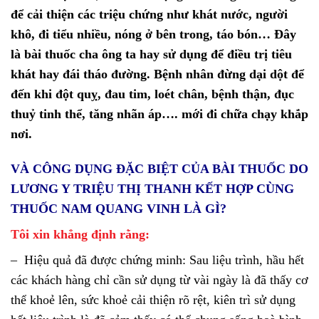
để cải thiện các triệu chứng như khát nước, người
khô, đi tiểu nhiều, nóng ở bên trong, táo bón… Đây
là bài thuốc cha ông ta hay sử dụng để điều trị tiêu
khát hay đái tháo đường. Bệnh nhân đừng dại dột để
đến khi đột quỵ, đau tim, loét chân, bệnh thận, đục
thuỷ tinh thể, tăng nhãn áp…. mới đi chữa chạy khắp
nơi.
VÀ CÔNG DỤNG ĐẶC BIỆT CỦA BÀI THUỐC DO
LƯƠNG Y TRIỆU THỊ THANH KẾT HỢP CÙNG
THUỐC NAM QUANG VINH LÀ GÌ?
Tôi xin khẳng định rằng:
– Hiệu quả đã được chứng minh: Sau liệu trình, hầu hết
các khách hàng chỉ cần sử dụng từ vài ngày là đã thấy cơ
thể khoẻ lên, sức khoẻ cải thiện rõ rệt, kiên trì sử dụng