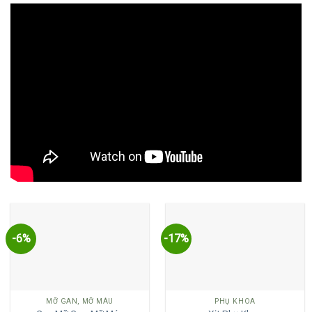
-6%
-17%
MỠ GAN, MỠ MÁU
PHỤ KHOA