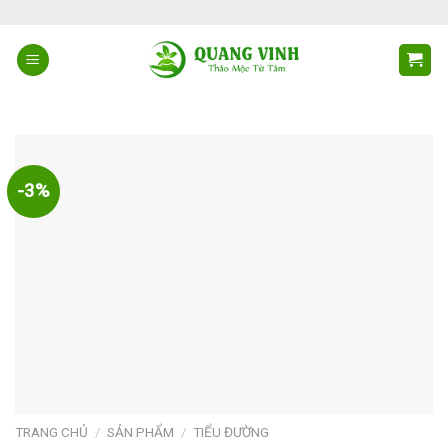
Skip
to
content
-3%
TRANG CHỦ
/
SẢN PHẨM
/
TIỂU ĐƯỜNG