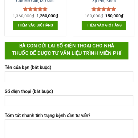
Cao Mỡ Gan, Mỡ Máu
Xịt Phụ Khoa
1,360,000
₫
1,280,000
₫
180,000
₫
150,000
₫
Được xếp
Được xếp
hạng
5.00
hạng
5.00
THÊM VÀO GIỎ HÀNG
THÊM VÀO GIỎ HÀNG
5 sao
5 sao
BÀ CON GỬI LẠI SỐ ĐIỆN THOẠI CHO NHÀ
THUỐC ĐỂ ĐƯỢC TƯ VẤN LIỆU TRÌNH MIỄN PHÍ
Tên của bạn (bắt buộc)
Số điện thoại (bắt buộc)
Tóm tắt nhanh tình trạng bệnh cần tư vấn?