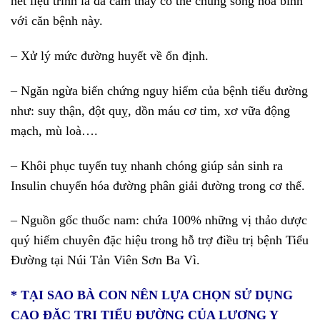
hết liệu trình là đã cảm thấy có thể chung sống hoà bình
với căn bệnh này.
– Xử lý mức đường huyết về ổn định.
– Ngăn ngừa biến chứng nguy hiểm của bệnh tiểu đường
như: suy thận, đột quỵ, dồn máu cơ tim, xơ vữa động
mạch, mù loà….
– Khôi phục tuyến tuỵ nhanh chóng giúp sản sinh ra
Insulin chuyển hóa đường phân giải đường trong cơ thể.
– Nguồn gốc thuốc nam: chứa 100% những vị thảo dược
quý hiếm chuyên đặc hiệu trong hỗ trợ điều trị bệnh Tiểu
Đường tại Núi Tản Viên Sơn Ba Vì.
* TẠI SAO BÀ CON NÊN LỰA CHỌN SỬ DỤNG
CAO ĐẶC TRỊ TIỂU ĐƯỜNG CỦA LƯƠNG Y